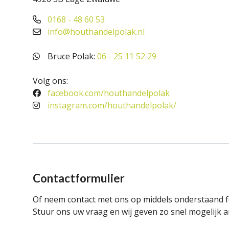
Bouwhout
0168 - 48 60 53
info@houthandelpolak.nl
Hardhout tuinhout
Tops elektrische gitaar
Bruce Polak:
06 - 25 11 52 29
Douglas tuinhout
Volg ons:
facebook.com/houthandelpolak
Steigerhout
instagram.com/houthandelpolak/
Plaatmateriaal
Bouwhout
Vloerdelen
Contactformulier
Siberisch Lariks
Of neem contact met ons op middels onderstaand f
Geschuurde boomstambladen
Stuur ons uw vraag en wij geven zo snel mogelijk 
Opruiming / Speciale