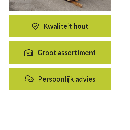
Kwaliteit hout
Groot assortiment
Persoonlijk advies