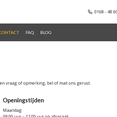
0168 - 48 6
CONTACT
FAQ
BLOG
een vraag of opmerking, bel of mail ons gerust.
Openingstijden
Maandag:
09.00 uur – 12.00 uur op afspraak