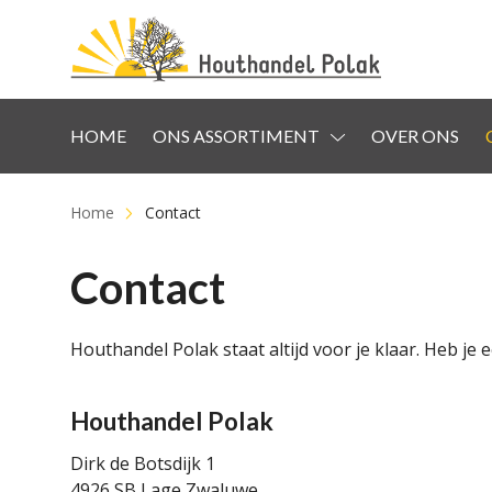
HOME
ONS ASSORTIMENT
OVER ONS
Meubelplanken / Meubelhout
Home
Contact
Eiken planken / Eiken
meubelhout
Contact
Teak FEQ
Houthandel Polak staat altijd voor je klaar. Heb je 
Boomstambladen Exotisch
Boomstambladen Europees
Houthandel Polak
Ronde boomstamschijven
Dirk de Botsdijk 1
4926 SB Lage Zwaluwe
Geïmpregneerd Tuinhout en