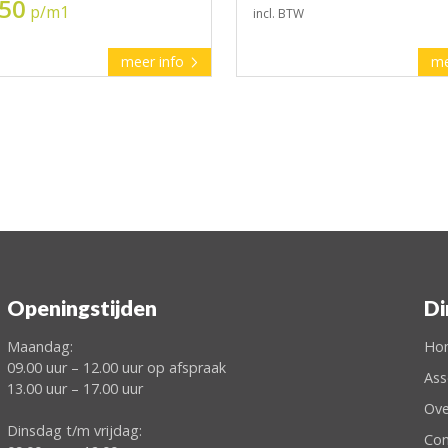
,50
p/m1
incl. BTW
meer info
me
Openingstijden
Di
Maandag:
Ho
09.00 uur – 12.00 uur op afspraak
Ass
13.00 uur – 17.00 uur
Ove
Dinsdag t/m vrijdag:
Con