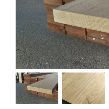
Bouwhout
Hardhout tuinhout
Tops elektrische gitaar
Douglas tuinhout
Steigerhout
Plaatmateriaal
Bouwhout
Vloerdelen
Siberisch Lariks
Geschuurde boomstambladen
Opruiming / Speciale