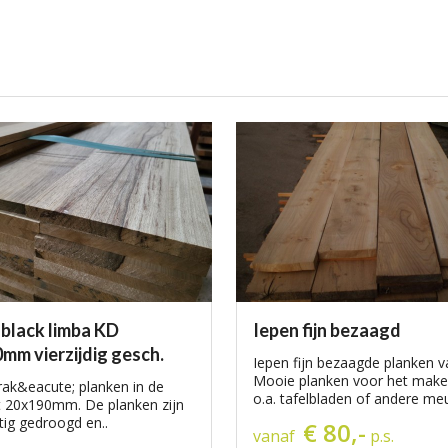
 black limba KD
Iepen fijn bezaagd
mm vierzijdig gesch.
Iepen fijn bezaagde planken v
Mooie planken voor het make
ak&eacute; planken in de
o.a. tafelbladen of andere meu
 20x190mm. De planken zijn
ig gedroogd en..
€ 80,-
vanaf
p.s.