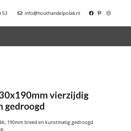
0 53
info@houthandelpolak.nl
30x190mm vierzijdig
n gedroogd
dik, 190mm breed en kunstmatig gedroogd.
e: