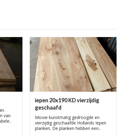
iepen 20x190 KD vierzijdig
geschaafd
an.
n van
Mooie kunstmatig gedroogde en
bele..
vierzijdig geschaafde Hollands Iepen
planken. De planken hebben een..