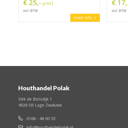
€ 25,-
€ 17
p/m1
incl. BTW
incl. BTW
meer info
Houthandel Polak
Dirk de Botsdijk 1
4926 SB Lage Zwaluwe
0168 - 48 60 53
info@houthandelpolak.nl