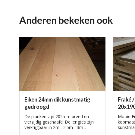
aanbiedingen
Realisaties van onze klanten
Anderen bekeken ook
Eiken 24mm dik kunstmatig
Fraké /
gedroogd
20x190
De planken zijn 205mm breed en
Mooie Fr
vierzijdig geschaafd. De lengtes zijn
kopmaat
verkrijgbaar in 2m - 2.5m - 3m ..
kunstmat