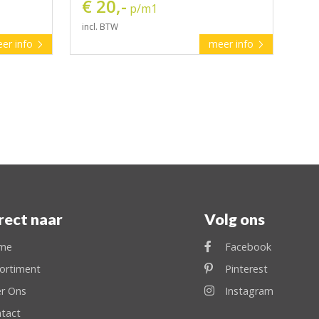
€ 20,-
p/m1
incl. BTW
er info
meer info
rect naar
Volg ons
me
Facebook
ortiment
Pinterest
r Ons
Instagram
tact