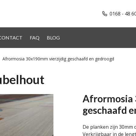
0168 - 48 6
CONTACT
FAQ
BLOG
Afrormosia 30x190mm vierzijdig geschaafd en gedroogd
ubelhout
Afrormosia 
geschaafd e
De planken zijn 30mm 
Verkrijgbaar in de lengt