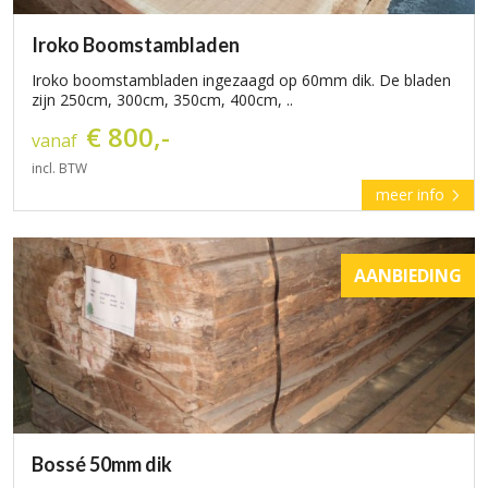
Iroko Boomstambladen
Iroko boomstambladen ingezaagd op 60mm dik. De bladen
zijn 250cm, 300cm, 350cm, 400cm, ..
€ 800,-
vanaf
incl. BTW
meer info
AANBIEDING
Bossé 50mm dik