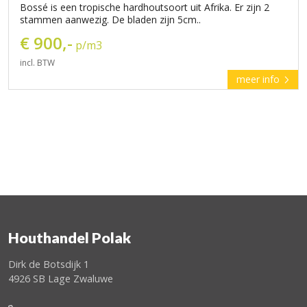
Bossé is een tropische hardhoutsoort uit Afrika. Er zijn 2
stammen aanwezig. De bladen zijn 5cm..
€ 900,-
p/m3
incl. BTW
meer info
Houthandel Polak
Dirk de Botsdijk 1
4926 SB Lage Zwaluwe