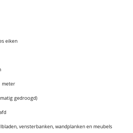
es eiken
m
,1 meter
tmatig gedroogd)
afd
elbladen, vensterbanken, wandplanken en meubels