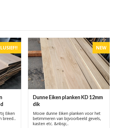
LUSIEF!!
NEW
n
Dunne Eiken planken KD 12mm
fd
dik
ij Eiken
Mooie dunne Eiken planken voor het
 breed...
betimmeren van bijvoorbeeld gevels,
kasten etc. &nbsp;..