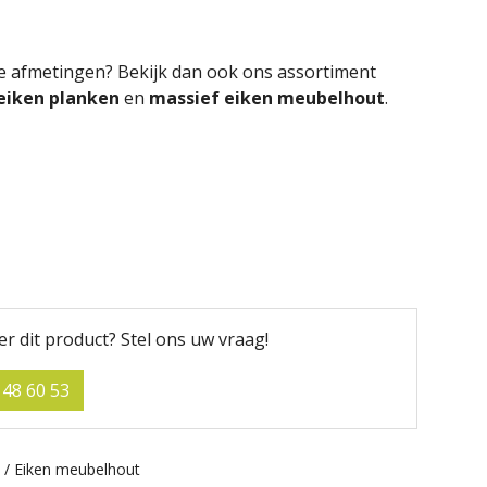
re afmetingen? Bekijk dan ook ons assortiment
eiken planken
en
massief eiken meubelhout
.
er dit product?
Stel ons uw vraag!
 48 60 53
 / Eiken meubelhout