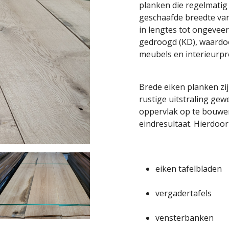
planken die regelmatig
geschaafde breedte van 
in lengtes tot ongevee
gedroogd (KD), waardoo
meubels en interieurpr
Brede eiken planken zi
rustige uitstraling gew
oppervlak op te bouwen,
eindresultaat. Hierdoo
eiken tafelbladen
vergadertafels
vensterbanken