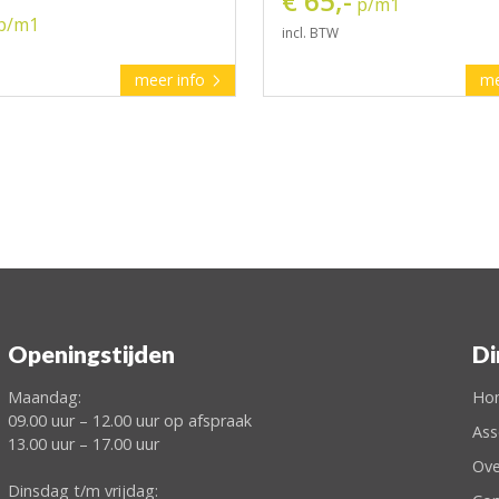
€ 65,-
p/m1
p/m1
incl. BTW
meer info
me
Openingstijden
Di
Maandag:
Ho
09.00 uur – 12.00 uur op afspraak
Ass
13.00 uur – 17.00 uur
Ove
Dinsdag t/m vrijdag: