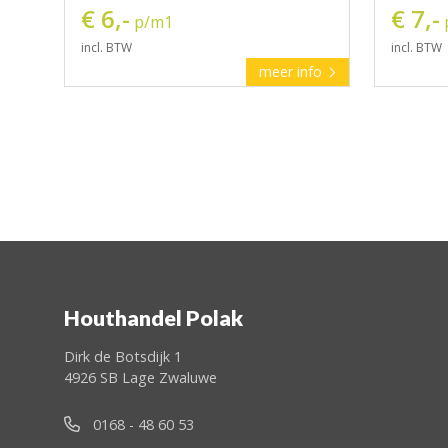
€ 6,-
€ 7,-
p/m1
incl. BTW
incl. BTW
meer info
Houthandel Polak
Dirk de Botsdijk 1
4926 SB Lage Zwaluwe
0168 - 48 60 53