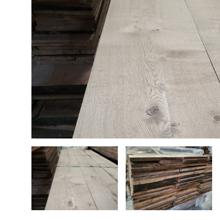
Bouwhout
Hardhout tuinhout
Tops elektrische gitaar
Douglas tuinhout
Steigerhout
Plaatmateriaal
Bouwhout
Vloerdelen
Siberisch Lariks
Geschuurde boomstambladen
Opruiming / Speciale