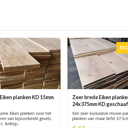
EXC
Eiken planken KD 15mm
Zeer brede Eiken planke
24x375mm KD geschaa
nne Eiken planken voor het
Een zeer exclusieve mooie part
en van bijvoorbeeld gevels,
planken van maar liefst 37.5cm
c. &nbsp;..