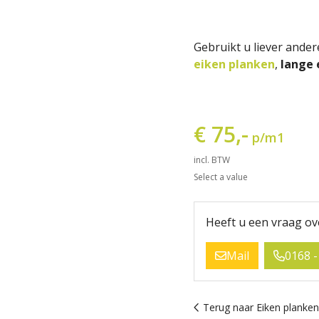
Gebruikt u liever ande
eiken planken
,
lange 
€ 75,-
p/m1
incl. BTW
Select a value
Heeft u een vraag ov
Mail
0168 -
Terug naar Eiken planken