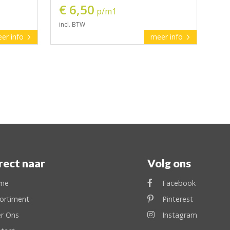
€ 6,50
p/m1
incl. BTW
er info
meer info
rect naar
Volg ons
me
Facebook
ortiment
Pinterest
r Ons
Instagram