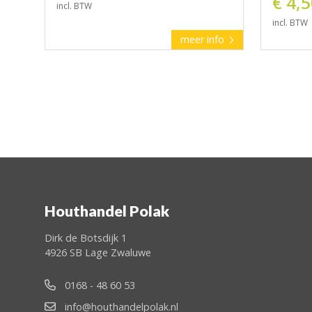
€ 4,
incl. BTW
incl. BTW
meer info
Houthandel Polak
Dirk de Botsdijk 1
4926 SB Lage Zwaluwe
0168 - 48 60 53
info@houthandelpolak.nl