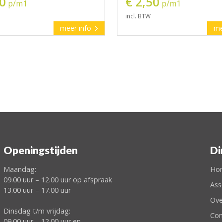
50
€ 2,50
p/m1
p/m1
incl. BTW
meer info
me
Openingstijden
Di
Maandag:
Ho
09.00 uur – 12.00 uur op afspraak
Ass
13.00 uur – 17.00 uur
Ove
Dinsdag t/m vrijdag:
Con
09.00 uur – 12.00 uur en