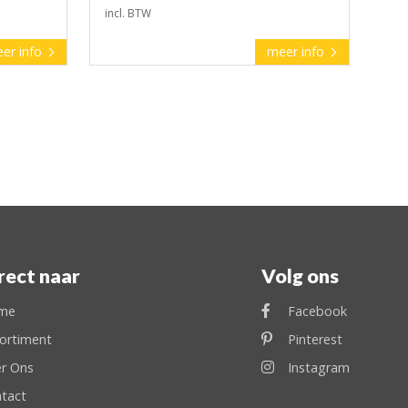
incl. BTW
er info
meer info
rect naar
Volg ons
me
Facebook
ortiment
Pinterest
r Ons
Instagram
tact