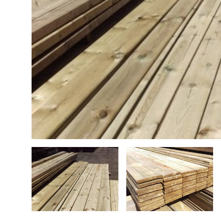
Bouwhout
Hardhout tuinhout
Tops elektrische gitaar
Douglas tuinhout
Steigerhout
Plaatmateriaal
Bouwhout
Vloerdelen
Siberisch Lariks
Geschuurde boomstambladen
Opruiming / Speciale