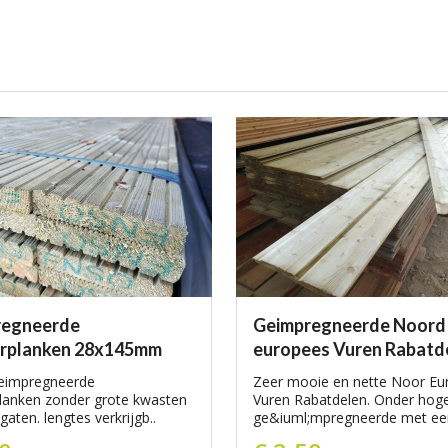
regneerde
Geimpregneerde Noord
erplanken 28x145mm
europees Vuren Rabatd
eimpregneerde
Zeer mooie en nette Noor Eu
lanken zonder grote kwasten
Vuren Rabatdelen. Onder hog
aten. lengtes verkrijgb..
ge&iuml;mpregneerde met een