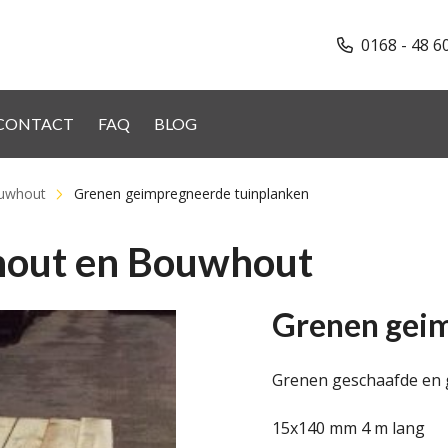
0168 - 48 6
CONTACT
FAQ
BLOG
ouwhout
Grenen geimpregneerde tuinplanken
hout en Bouwhout
Grenen geim
Grenen geschaafde en 
15x140 mm 4 m lang