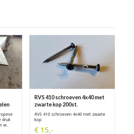
RVS 410 schroeven 4x40 met
elen
zwarte kop 200st.
ropese
RVS 410 schroeven 4x40 met zwarte
e druk
kop
 w..
€ 15,-