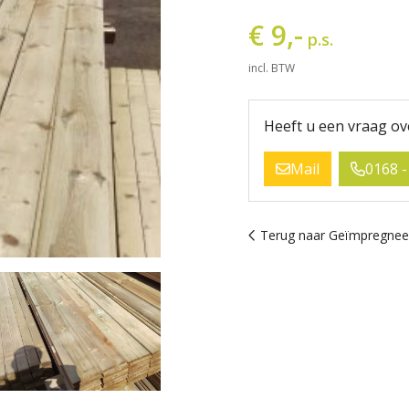
€ 9,-
p.s.
incl. BTW
Heeft u een vraag ov
Mail
0168 -
Terug naar Geïmpregnee