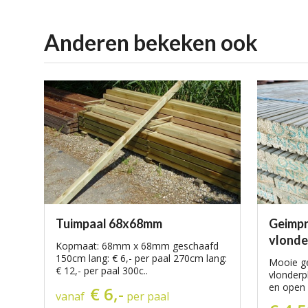
aanbiedingen
Realisaties van onze klanten
Anderen bekeken ook
Tuimpaal 68x68mm
Geimp
vlond
Kopmaat: 68mm x 68mm geschaafd
150cm lang: € 6,- per paal 270cm lang:
Mooie g
€ 12,- per paal 300c..
vlonderp
en open g
€ 6,-
vanaf
per paal