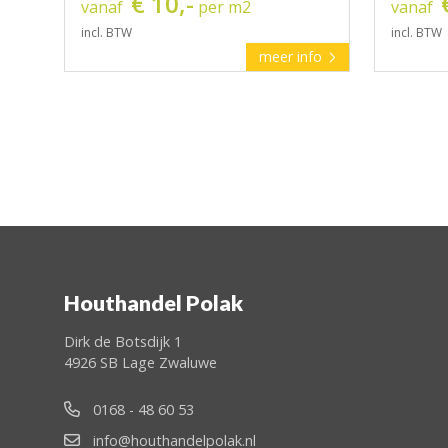
€ 10,-
vanaf
per m2
vanaf
incl. BTW
incl. BTW
meer info
Houthandel Polak
Dirk de Botsdijk 1
4926 SB Lage Zwaluwe
0168 - 48 60 53
info@houthandelpolak.nl