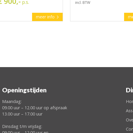
€ 900,-
p.s.
incl. BTW
meer info
me
Openingstijden
Di
Maandag:
Ho
09.00 uur – 12.00 uur op afspraak
Ass
13.00 uur – 17.00 uur
Ove
Dinsdag t/m vrijdag:
Con
09.00 uur – 12.00 uur en