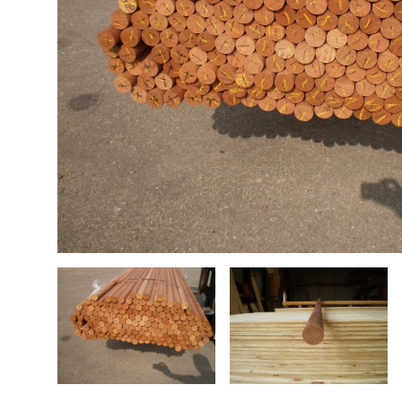
Bouwhout
Hardhout tuinhout
Tops elektrische gitaar
Douglas tuinhout
Steigerhout
Plaatmateriaal
Bouwhout
Vloerdelen
Siberisch Lariks
Geschuurde boomstambladen
Opruiming / Speciale