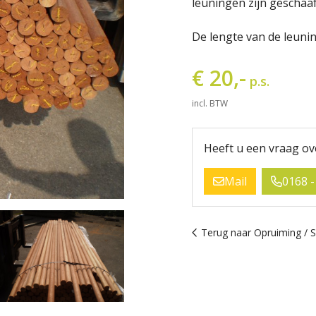
leuningen zijn geschaaf
De lengte van de leunin
€ 20,-
p.s.
incl. BTW
Heeft u een vraag ov
Mail
0168 -
Terug naar Opruiming / S