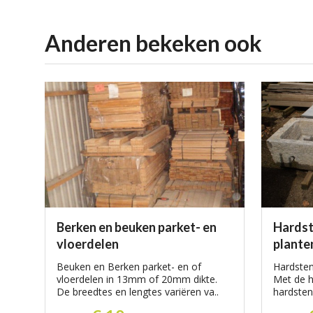
aanbiedingen
Realisaties van onze klanten
Anderen bekeken ook
Berken en beuken parket- en
Hardst
vloerdelen
plante
Beuken en Berken parket- en of
Hardsten
vloerdelen in 13mm of 20mm dikte.
Met de h
De breedtes en lengtes variëren va..
hardstene