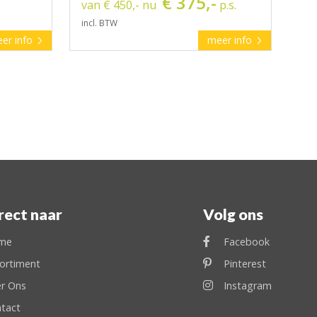
€ 375,-
van € 450,- nu
p.s.
incl. BTW
er info
meer info
rect naar
Volg ons
me
Facebook
ortiment
Pinterest
r Ons
Instagram
tact