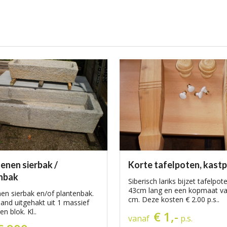
enen sierbak /
Korte tafelpoten, kast
nbak
Siberisch lariks bijzet tafelpot
43cm lang en een kopmaat va
en sierbak en/of plantenbak.
cm. Deze kosten € 2.00 p.s..
and uitgehakt uit 1 massief
n blok. Kl..
€ 1,-
vanaf
p.s.