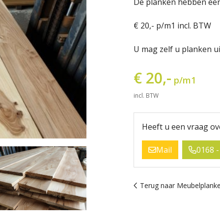
De planken hebben een
€ 20,- p/m1 incl. BTW
U mag zelf u planken ui
€ 20,-
p/m1
incl. BTW
Heeft u een vraag ov
Mail
0168 -
Terug naar Meubelplanke