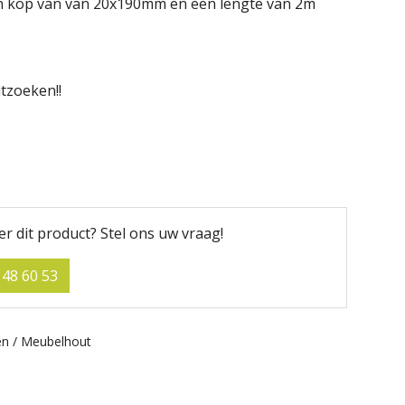
 kop van van 20x190mm en een lengte van 2m
tzoeken!!
er dit product?
Stel ons uw vraag!
 48 60 53
n / Meubelhout