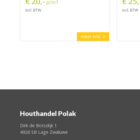
€ 20,-
€ 25,
p/m1
incl. BTW
incl. BTW
meer info
Houthandel Polak
Dirk de Botsdijk 1
4926 SB Lage Zwaluwe