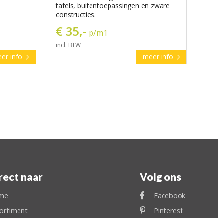
tafels, buitentoepassingen en zware
constructies.
€ 35,-
p/m1
incl. BTW
er info
meer info
rect naar
Volg ons
me
Facebook
ortiment
Pinterest