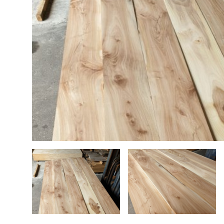
Bouwhout
Hardhout tuinhout
Tops elektrische gitaar
Douglas tuinhout
Steigerhout
Plaatmateriaal
Bouwhout
Vloerdelen
Siberisch Lariks
Geschuurde boomstambladen
Opruiming / Speciale