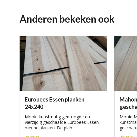
aanbiedingen
Realisaties van onze klanten
Anderen bekeken ook
Europees Essen planken
Mahonie
24x240
gesch
Mooie kunstmatig gedroogde en
Mooie M
vierzijdig geschaafde Europees Essen
kunstmat
meubelplanken. De plan..
geschaaf