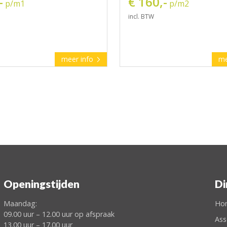
-
€ 160,-
p/m1
p/m2
incl. BTW
meer info
me
Openingstijden
Di
Maandag:
Ho
09.00 uur – 12.00 uur op afspraak
Ass
13.00 uur – 17.00 uur