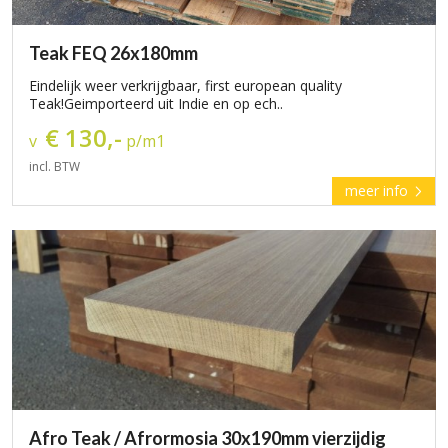
Teak FEQ 26x180mm
Eindelijk weer verkrijgbaar, first european quality
Teak!Geimporteerd uit Indie en op ech..
€ 130,-
v
p/m1
incl. BTW
meer info
Afro Teak / Afrormosia 30x190mm vierzijdig