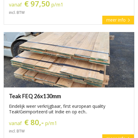
€ 97,50
vanaf
p/m1
incl. BTW
meer info
Teak FEQ 26x130mm
Eindelijk weer verkrijgbaar, first european quality
Teak!Geimporteerd uit Indie en op ech..
€ 80,-
vanaf
p/m1
incl. BTW