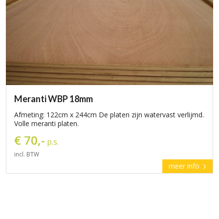
Meranti WBP 18mm
Afmeting: 122cm x 244cm De platen zijn watervast verlijmd.
Volle meranti platen.
€ 70,-
p.s.
incl. BTW
meer info