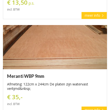
€ 13,50
p.s.
incl. BTW
meer info
Meranti WBP 9mm
Afmeting: 122cm x 244cm De platen zijn watervast
verlijmd&nbsp;
€ 35,-
incl. BTW
meer info