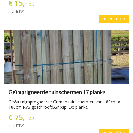
€ 15,-
p.s.
incl. BTW
meer info
Geïmprigneerde tuinschermen 17 planks
Ge&iuml;mpregneerde Grenen tuinschermen van 180cm x
180cm RVS geschroefd.&nbsp; De planke..
€ 75,-
p.s.
incl. BTW
meer info