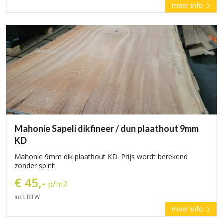
meer info
Mahonie Sapeli dikfineer / dun plaathout 9mm
KD
Mahonie 9mm dik plaathout KD. Prijs wordt berekend
zonder spint!
€ 45,-
p/m2
incl. BTW
meer info