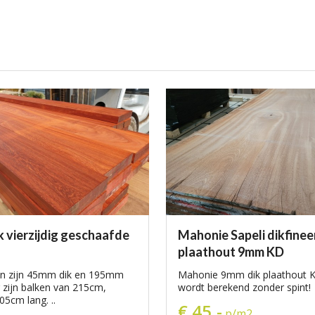
 vierzijdig geschaafde
Mahonie Sapeli dikfinee
plaathout 9mm KD
en zijn 45mm dik en 195mm
Mahonie 9mm dik plaathout KD
r zijn balken van 215cm,
wordt berekend zonder spint!
5cm lang. ..
€ 45,-
p/m2