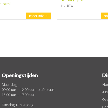
-
p/m1
incl. BTW
meer info
me
Openingstijden
Di
Maandag:
Ho
09.00 uur – 12.00 uur op afspraak
Ass
13.00 uur – 17.00 uur
Ove
Dinsdag t/m vrijdag:
Con