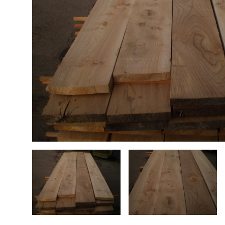
Bouwhout
Hardhout tuinhout
Tops elektrische gitaar
Douglas tuinhout
Steigerhout
Plaatmateriaal
Bouwhout
Vloerdelen
Siberisch Lariks
Geschuurde boomstambladen
Opruiming / Speciale