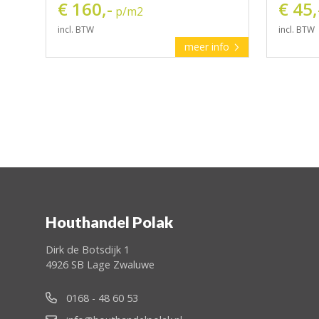
€ 160,-
€ 45,
p/m2
incl. BTW
incl. BTW
meer info
Houthandel Polak
Dirk de Botsdijk 1
4926 SB Lage Zwaluwe
0168 - 48 60 53