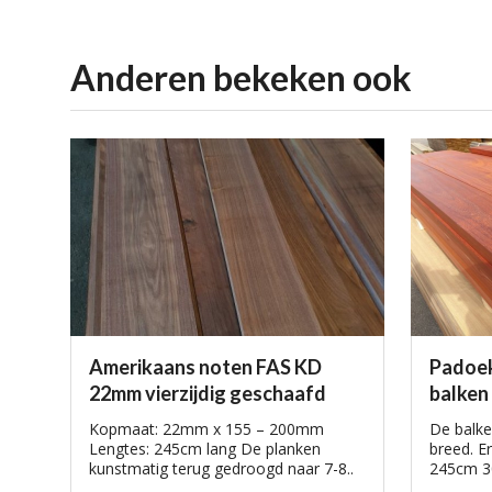
aanbiedingen
Realisaties van onze klanten
Anderen bekeken ook
Amerikaans noten FAS KD
Padoek
22mm vierzijdig geschaafd
balken
Kopmaat: 22mm x 155 – 200mm
De balk
Lengtes: 245cm lang De planken
breed. E
kunstmatig terug gedroogd naar 7-8..
245cm 30