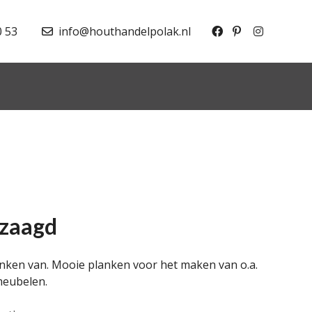
0 53
info@houthandelpolak.nl
ezaagd
anken van. Mooie planken voor het maken van o.a.
meubelen.