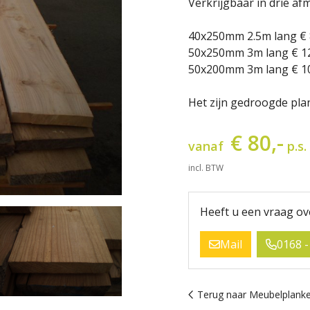
Verkrijgbaar in drie af
40x250mm 2.5m lang € 8
50x250mm 3m lang € 120
50x200mm 3m lang € 100
Het zijn gedroogde pla
€ 80,-
vanaf
p.s.
incl. BTW
Heeft u een vraag ov
Mail
0168 -
Terug naar Meubelplanke