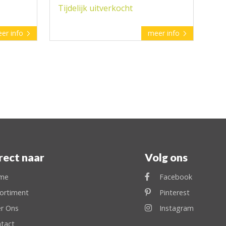
Tijdelijk uitverkocht
er info
meer info
rect naar
Volg ons
me
Facebook
ortiment
Pinterest
r Ons
Instagram
tact