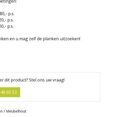
metingen:
0,- p.s.
,- p.s.
,- p.s.
nken en u mag zelf de planken uitzoeken!
er dit product?
Stel ons uw vraag!
 48 60 53
n / Meubelhout